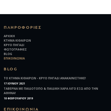
ΠΛΗΡΟΦΟΡΊΕΣ
ΑΡΧΙΚΉ
ΚΤΉΜΑ ΚΙΘΑΙΡΏΝ
ΚΡΎΟ ΠΗΓΆΔΙ
ΦΩΤΟΓΡΑΦΊΕΣ
BLOG
ΕΠΙΚΟΙΝΩΝΊΑ
BLOG
ΤΟ ΚΤΉΜΑ ΚΙΘΑΙΡΏΝ - ΚΡΎΟ ΠΗΓΆΔΙ ΑΝΑΚΑΙΝΊΣΤΗΚΕ!
17 ΙΟΥΝΊΟΥ 2021
ΤΑΒΈΡΝΑ ΜΕ ΠΑΙΔΌΤΟΠΟ & ΠΑΙΔΙΚΉ ΧΑΡΆ ΛΊΓΟ ΈΞΩ ΑΠΌ ΤΗΝ
ΑΘΉΝΑ!
18 ΦΕΒΡΟΥΑΡΊΟΥ 2019
ΕΠΙΚΟΙΝΩΝΊΑ